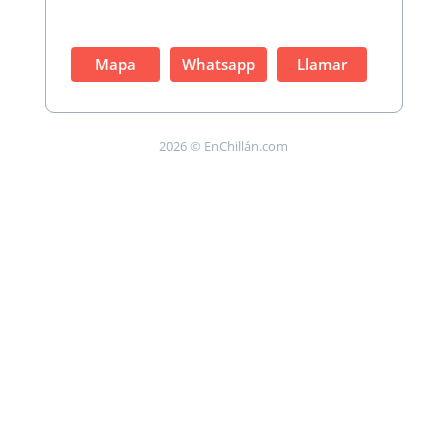
Mapa
Whatsapp
Llamar
2026 © EnChillán.com