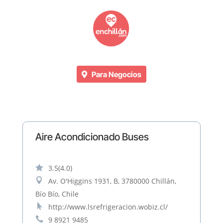
Para Negocios
Aire Acondicionado Buses

3.5
(4.0)

Av. O'Higgins 1931, B, 3780000 Chillán,
Bío Bío, Chile

http://www.lsrefrigeracion.wobiz.cl/

9 8921 9485