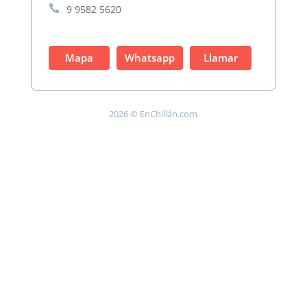

9 9582 5620
Mapa
Whatsapp
Llamar
2026 © EnChillán.com