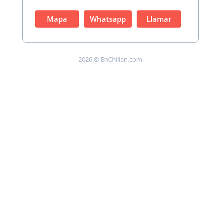
Mapa
Whatsapp
Llamar
2026 © EnChillán.com