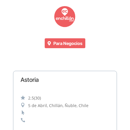
Para Negocios
Astoria

2.5
(30)

5 de Abril, Chillán, Ñuble, Chile

