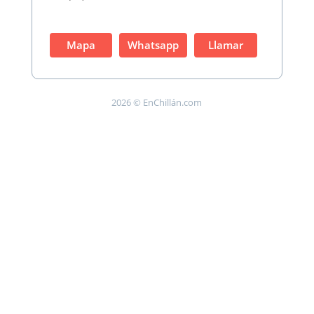
Mapa
Whatsapp
Llamar
2026 © EnChillán.com