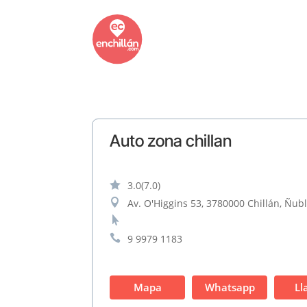
Auto zona chillan

3.0
(7.0)

Av. O'Higgins 53, 3780000 Chillán, Ñubl


9 9979 1183
Mapa
Whatsapp
Ll