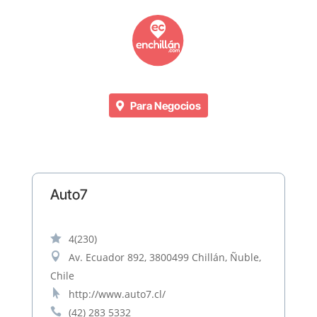
Para Negocios
Auto7

4
(230)

Av. Ecuador 892, 3800499 Chillán, Ñuble,
Chile

http://www.auto7.cl/

(42) 283 5332