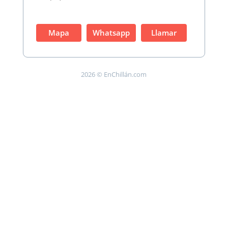
Mapa
Whatsapp
Llamar
2026 © EnChillán.com