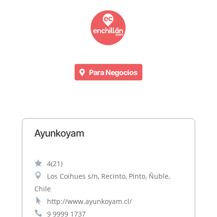
Para Negocios
Ayunkoyam

4
(21)

Los Coihues s/n, Recinto, Pinto, Ñuble,
Chile

http://www.ayunkoyam.cl/

9 9999 1737