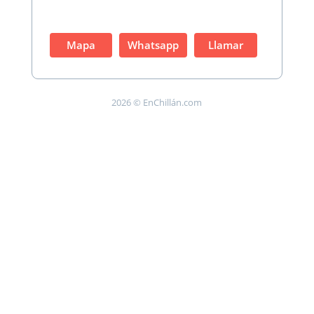
Mapa
Whatsapp
Llamar
2026 © EnChillán.com