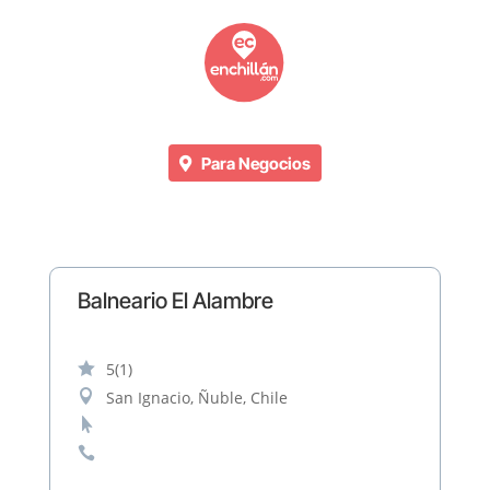
Para Negocios
Balneario El Alambre

5
(1)

San Ignacio, Ñuble, Chile

