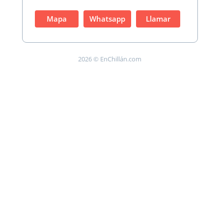
Mapa
Whatsapp
Llamar
2026 © EnChillán.com