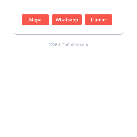
Mapa
Whatsapp
Llamar
2026 © EnChillán.com