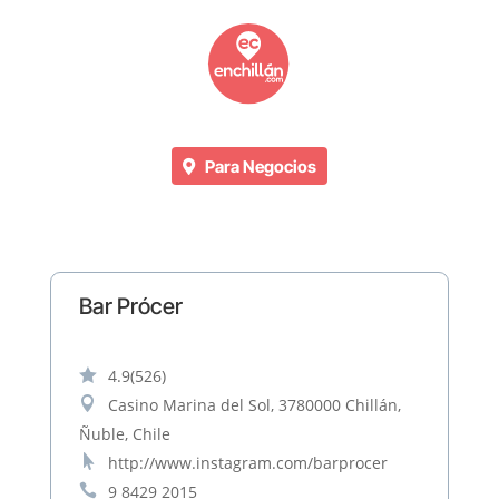
Para Negocios
Bar Prócer

4.9
(526)

Casino Marina del Sol, 3780000 Chillán,
Ñuble, Chile

http://www.instagram.com/barprocer

9 8429 2015