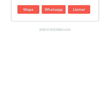
Mapa
Whatsapp
Llamar
2026 © EnChillán.com