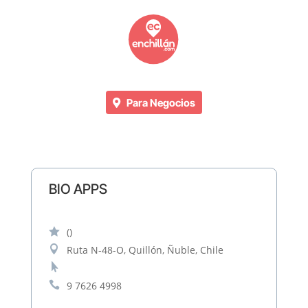
Para Negocios
BIO APPS

()

Ruta N-48-O, Quillón, Ñuble, Chile


9 7626 4998