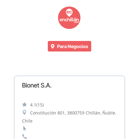
Para Negocios
Bionet S.A.

4.1
(15)

Constitución 801, 3800759 Chillán, Ñuble,
Chile

