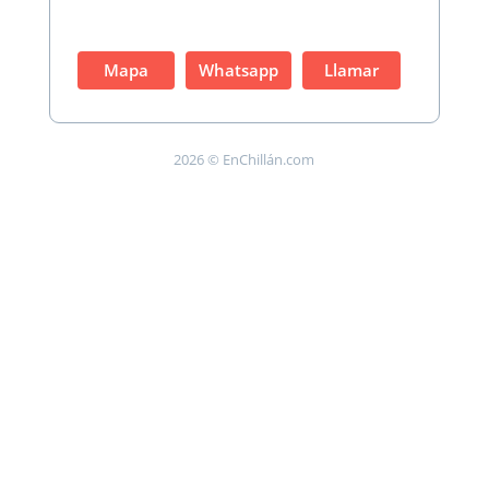
Mapa
Whatsapp
Llamar
2026 © EnChillán.com