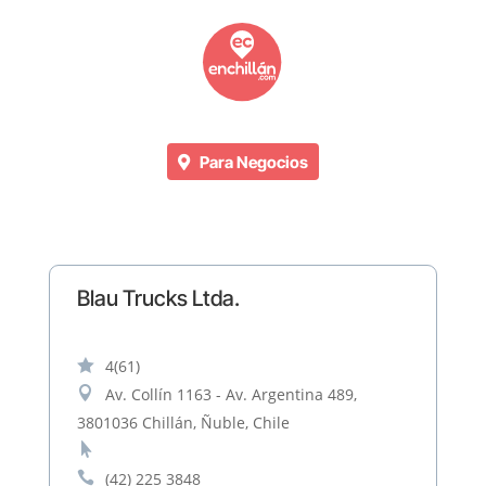
Para Negocios
Blau Trucks Ltda.

4
(61)

Av. Collín 1163 - Av. Argentina 489,
3801036 Chillán, Ñuble, Chile


(42) 225 3848