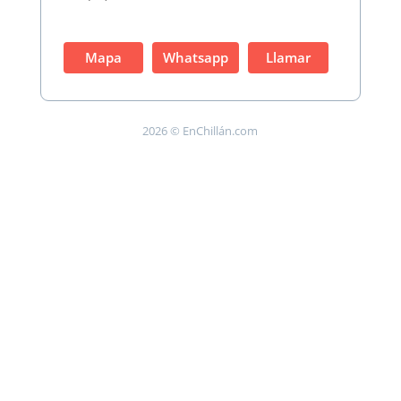
Mapa
Whatsapp
Llamar
2026 © EnChillán.com