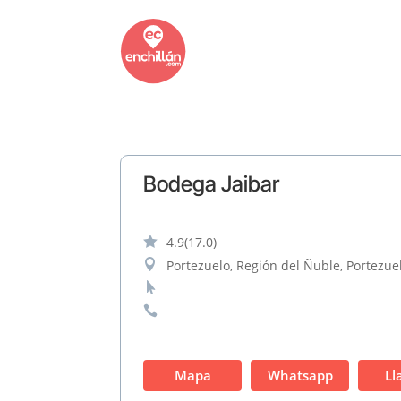
Bodega Jaibar

4.9
(17.0)

Portezuelo, Región del Ñuble, Portezuel


Mapa
Whatsapp
Ll