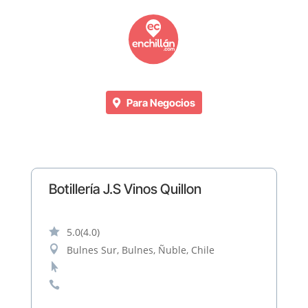
Para Negocios
Botillería J.S Vinos Quillon

5.0
(4.0)

Bulnes Sur, Bulnes, Ñuble, Chile

