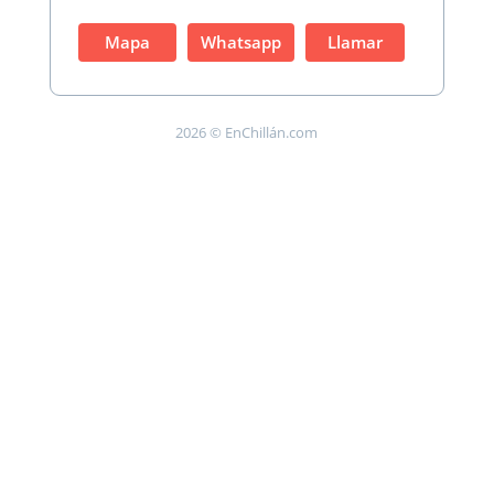
Mapa
Whatsapp
Llamar
2026 © EnChillán.com