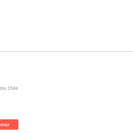
bío, Chile
amar