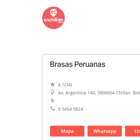
Brasas Peruanas

4.1
(34)

Av. Argentina 140, 3800604 Chillán, Bio


9 5454 9824
Mapa
Whatsapp
Ll