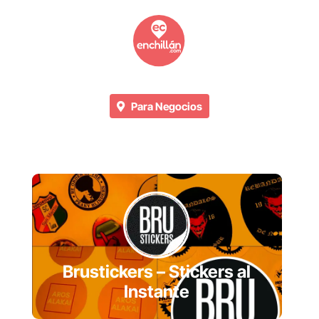
Para Negocios
Brustickers – Stickers al
Instante