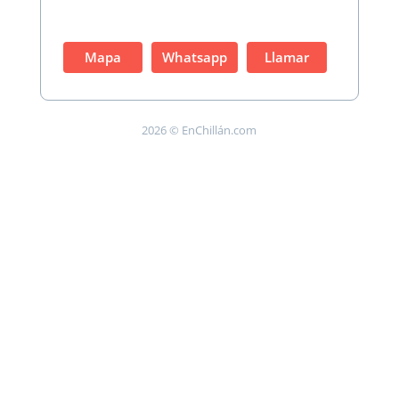
Mapa
Whatsapp
Llamar
2026 © EnChillán.com