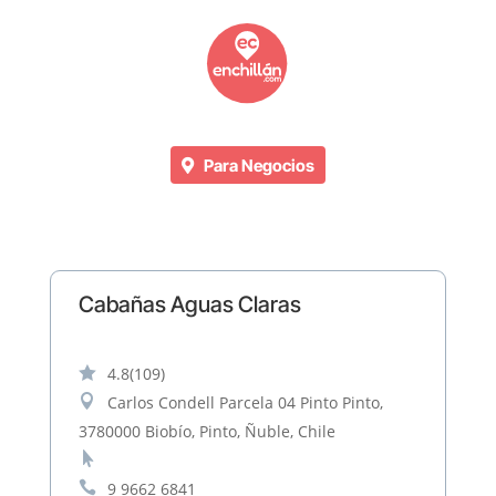
Para Negocios
Cabañas Aguas Claras

4.8
(109)

Carlos Condell Parcela 04 Pinto Pinto,
3780000 Biobío, Pinto, Ñuble, Chile


9 9662 6841