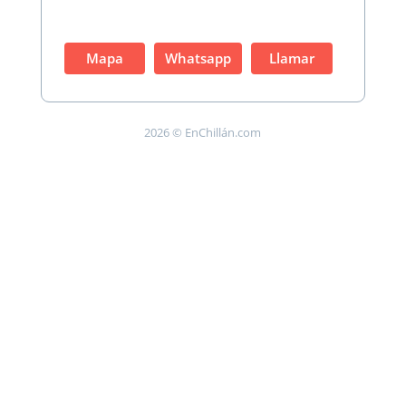
Mapa
Whatsapp
Llamar
2026 © EnChillán.com