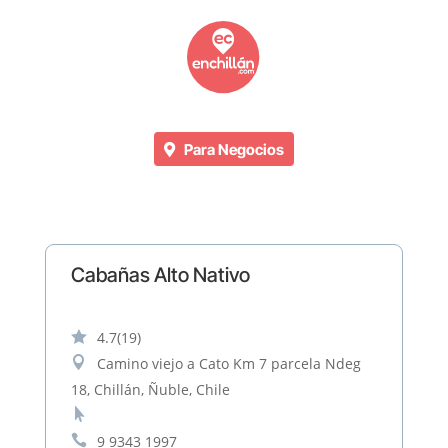
Para Negocios
Cabañas Alto Nativo

4.7
(19)

Camino viejo a Cato Km 7 parcela Ndeg
18, Chillán, Ñuble, Chile


9 9343 1997