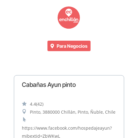
Para Negocios
Cabañas Ayun pinto

4.4
(42)

Pinto, 3880000 Chillán, Pinto, Ñuble, Chile

https://www.facebook.com/hospedajeayun?
mibextid=ZbWKwL