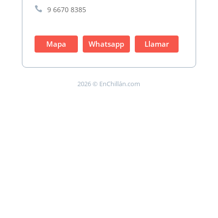

9 6670 8385
Mapa
Whatsapp
Llamar
2026 © EnChillán.com