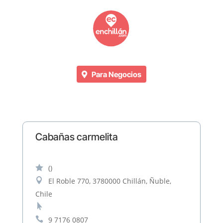
Para Negocios
Cabañas carmelita

()

El Roble 770, 3780000 Chillán, Ñuble,
Chile


9 7176 0807