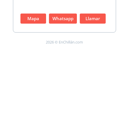
Mapa
Whatsapp
Llamar
2026 © EnChillán.com