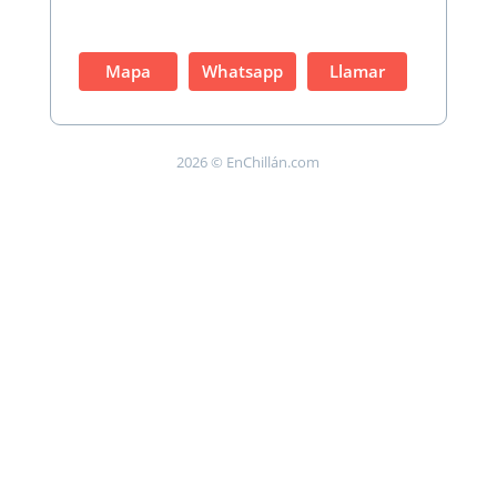
Mapa
Whatsapp
Llamar
2026 © EnChillán.com