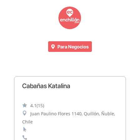
Para Negocios
Cabañas Katalina

4.1
(15)

Juan Paulino Flores 1140, Quillón, Ñuble,
Chile

