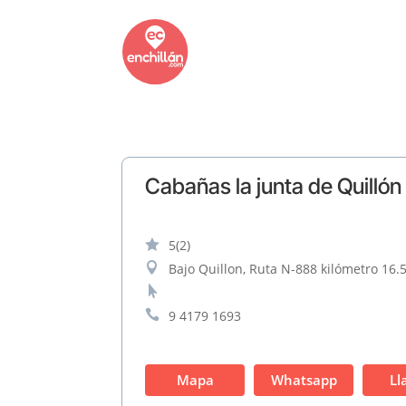
Cabañas la junta de Quillón

5
(2)

Bajo Quillon, Ruta N-888 kilómetro 16.5


9 4179 1693
Mapa
Whatsapp
Ll