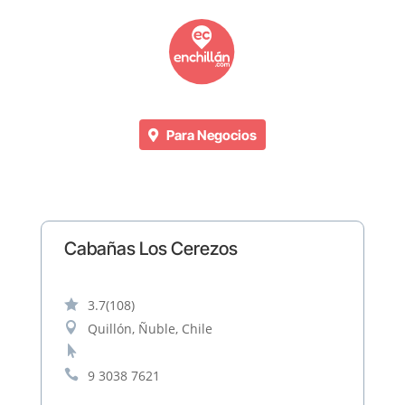
Para Negocios
Cabañas Los Cerezos

3.7
(108)

Quillón, Ñuble, Chile


9 3038 7621