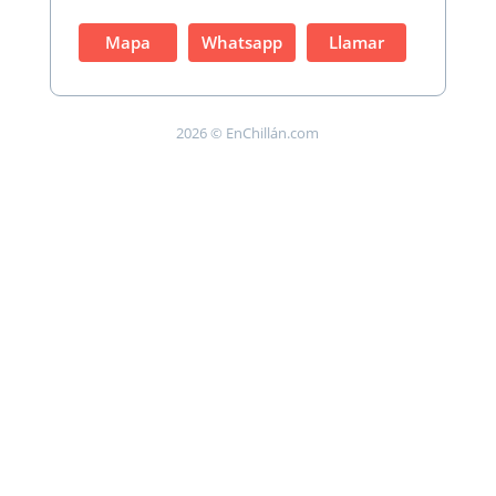
Mapa
Whatsapp
Llamar
2026 © EnChillán.com