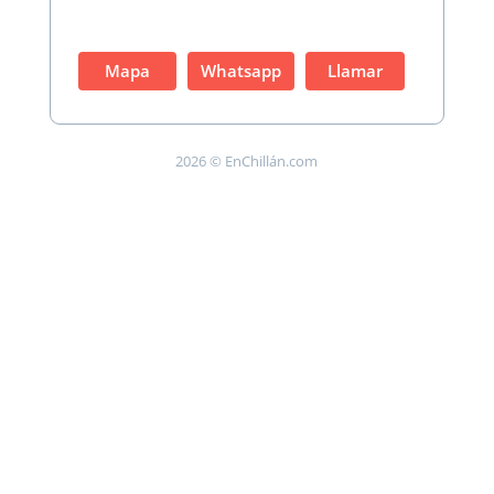
Mapa
Whatsapp
Llamar
2026 © EnChillán.com