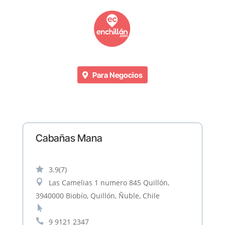
Para Negocios
Cabañas Mana

3.9
(7)

Las Camelias 1 numero 845 Quillón,
3940000 Biobío, Quillón, Ñuble, Chile


9 9121 2347