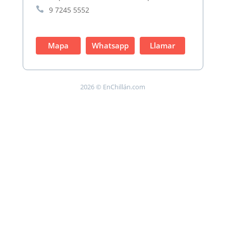

9 7245 5552
Mapa
Whatsapp
Llamar
2026 © EnChillán.com