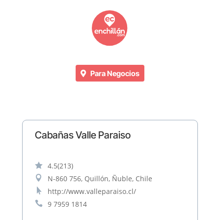
Para Negocios
Cabañas Valle Paraiso

4.5
(213)

N-860 756, Quillón, Ñuble, Chile

http://www.valleparaiso.cl/

9 7959 1814