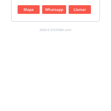
Mapa
Whatsapp
Llamar
2026 © EnChillán.com