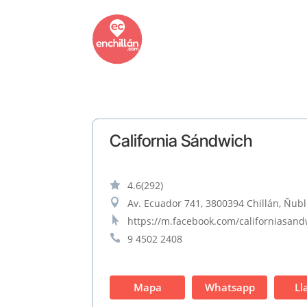
California Sándwich

4.6
(292)

Av. Ecuador 741, 3800394 Chillán, Ñubl

https://m.facebook.com/californiasan

9 4502 2408
Mapa
Whatsapp
Ll