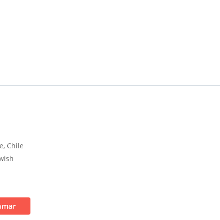
e, Chile
dwish
amar