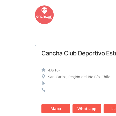
Cancha Club Deportivo Estr

4.8
(10)

San Carlos, Región del Bío Bío, Chile


Mapa
Whatsapp
Ll