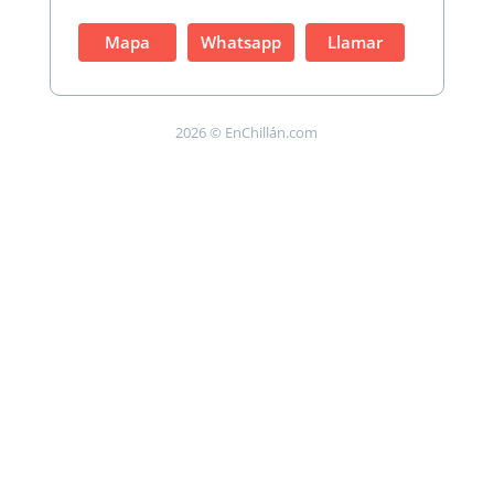
Mapa
Whatsapp
Llamar
2026 © EnChillán.com