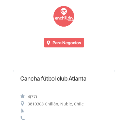
Para Negocios
Cancha fútbol club Atlanta

4
(77)

3810363 Chillán, Ñuble, Chile

