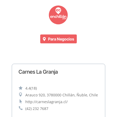
Para Negocios
Carnes La Granja

4.4
(18)

Arauco 920, 3780000 Chillán, Ñuble, Chile

http://carneslagranja.cl/

(42) 232 7687