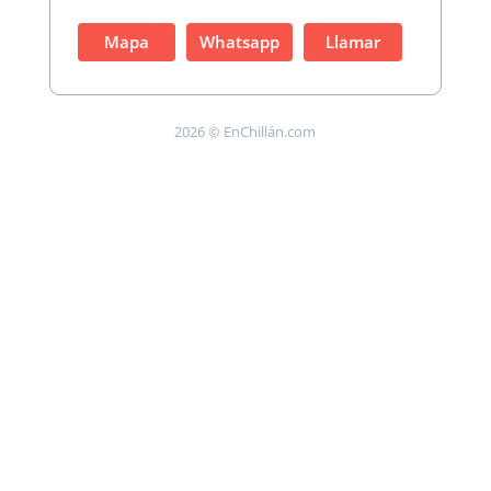
Mapa
Whatsapp
Llamar
2026 © EnChillán.com