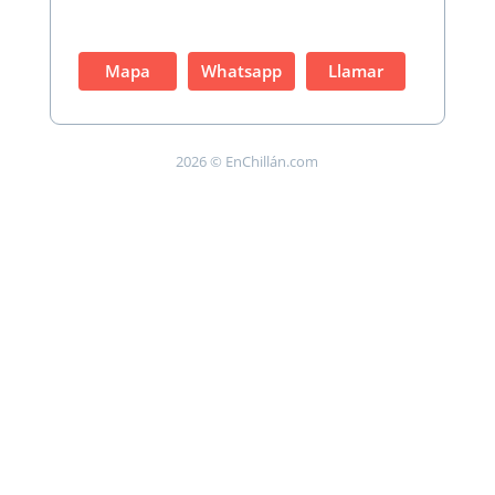
Mapa
Whatsapp
Llamar
2026 © EnChillán.com