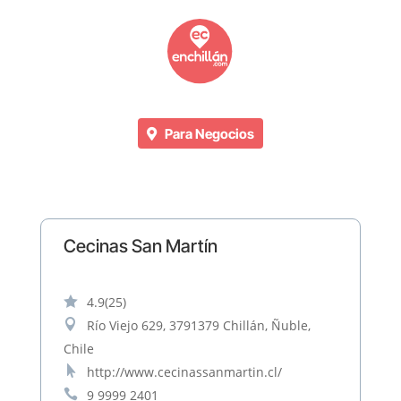
Para Negocios
Cecinas San Martín

4.9
(25)

Río Viejo 629, 3791379 Chillán, Ñuble,
Chile

http://www.cecinassanmartin.cl/

9 9999 2401