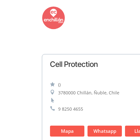
Cell Protection

()

3780000 Chillán, Ñuble, Chile


9 8250 4655
Mapa
Whatsapp
Ll