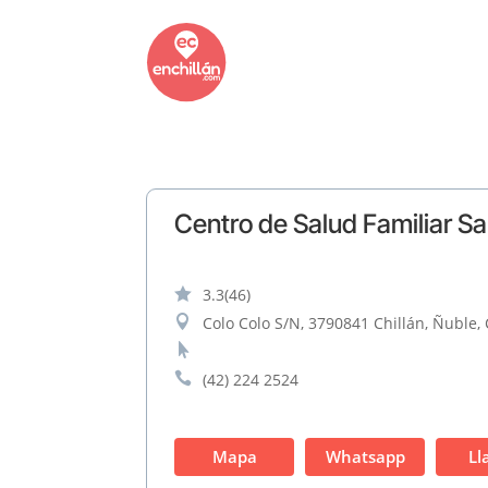
Centro de Salud Familiar 

3.3
(46)

Colo Colo S/N, 3790841 Chillán, Ñuble, 


(42) 224 2524
Mapa
Whatsapp
Ll