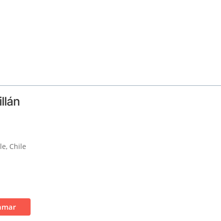
llán
e, Chile
amar