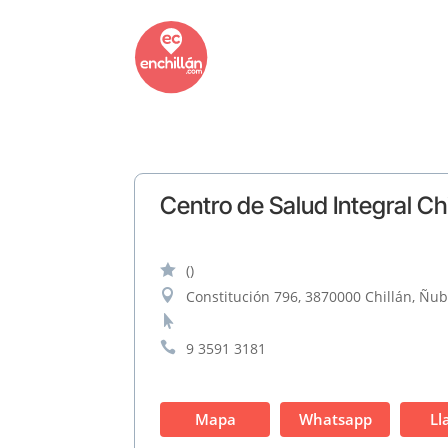
Centro de Salud Integral Chi

()

Constitución 796, 3870000 Chillán, Ñubl


9 3591 3181
Mapa
Whatsapp
Ll