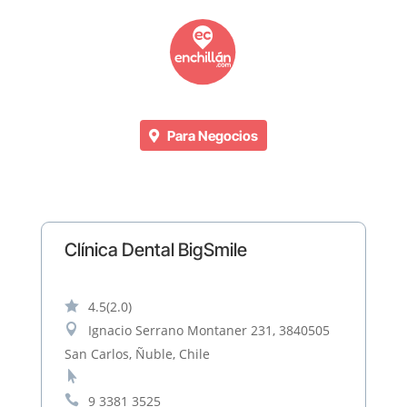
Para Negocios
Clínica Dental BigSmile

4.5
(2.0)

Ignacio Serrano Montaner 231, 3840505
San Carlos, Ñuble, Chile


9 3381 3525