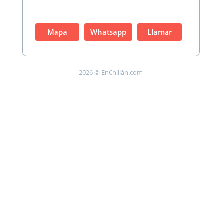
Mapa
Whatsapp
Llamar
2026 © EnChillán.com