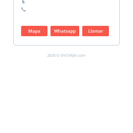


Mapa
Whatsapp
Llamar
2026 © EnChillán.com