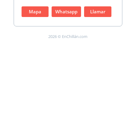
Mapa
Whatsapp
Llamar
2026 © EnChillán.com