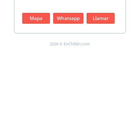
Mapa
Whatsapp
Llamar
2026 © EnChillán.com