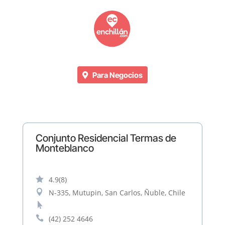
Para Negocios
Conjunto Residencial Termas de
Monteblanco

4.9
(8)

N-335, Mutupin, San Carlos, Ñuble, Chile


(42) 252 4646