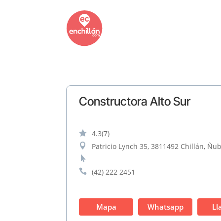
Constructora Alto Sur

4.3
(7)

Patricio Lynch 35, 3811492 Chillán, Ñub


(42) 222 2451
Mapa
Whatsapp
Ll