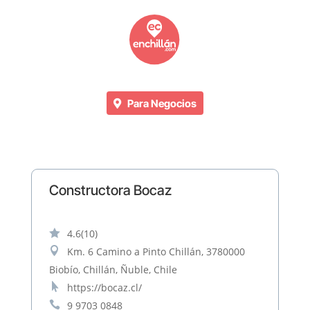
Para Negocios
Constructora Bocaz

4.6
(10)

Km. 6 Camino a Pinto Chillán, 3780000
Biobío, Chillán, Ñuble, Chile

https://bocaz.cl/

9 9703 0848