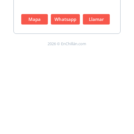
Mapa
Whatsapp
Llamar
2026 © EnChillán.com