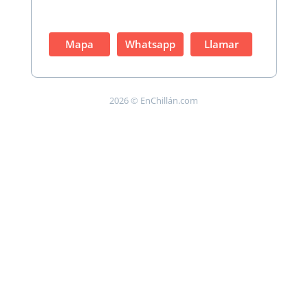
Mapa
Whatsapp
Llamar
2026 © EnChillán.com