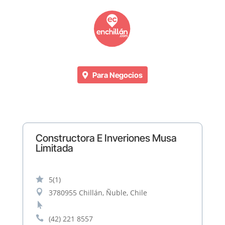
Para Negocios
Constructora E Inveriones Musa
Limitada

5
(1)

3780955 Chillán, Ñuble, Chile


(42) 221 8557