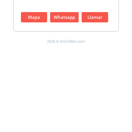
Mapa
Whatsapp
Llamar
2026 © EnChillán.com