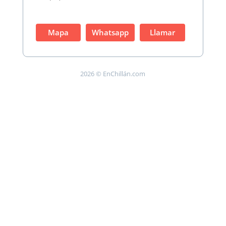
Mapa
Whatsapp
Llamar
2026 © EnChillán.com