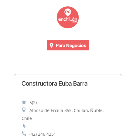
Para Negocios
Constructora Euba Barra

5
(2)

Alonso de Ercilla 855, Chillán, Ñuble,
Chile


(42) 246 4251