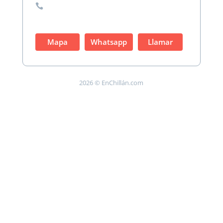

Mapa
Whatsapp
Llamar
2026 © EnChillán.com