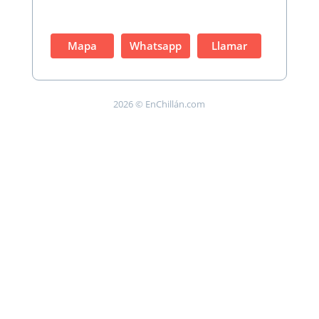
Mapa
Whatsapp
Llamar
2026 © EnChillán.com