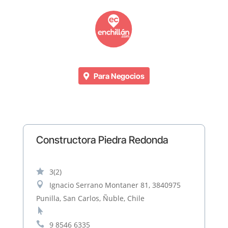
Para Negocios
Constructora Piedra Redonda

3
(2)

Ignacio Serrano Montaner 81, 3840975
Punilla, San Carlos, Ñuble, Chile


9 8546 6335