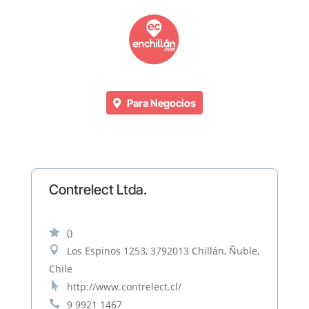
Para Negocios
Contrelect Ltda.

()

Los Espinos 1253, 3792013 Chillán, Ñuble,
Chile

http://www.contrelect.cl/

9 9921 1467