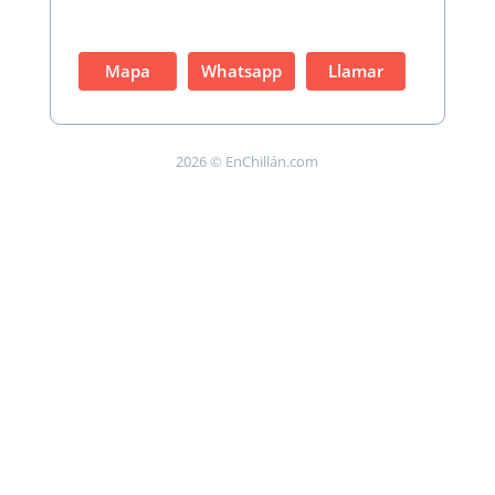
Mapa
Whatsapp
Llamar
2026 © EnChillán.com