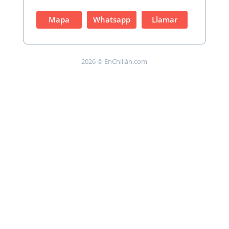
Mapa
Whatsapp
Llamar
2026 © EnChillán.com