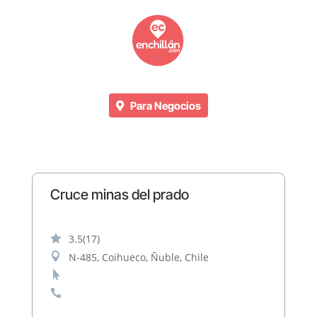
Para Negocios
Cruce minas del prado

3.5
(17)

N-485, Coihueco, Ñuble, Chile

