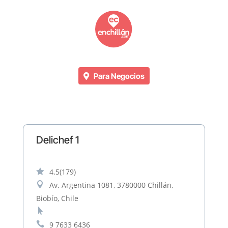
Para Negocios
Delichef 1

4.5
(179)

Av. Argentina 1081, 3780000 Chillán,
Biobío, Chile


9 7633 6436