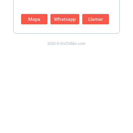
Mapa
Whatsapp
Llamar
2026 © EnChillán.com