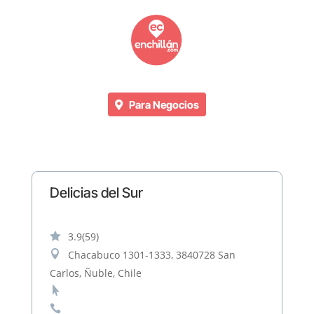
Para Negocios
Delicias del Sur

3.9
(59)

Chacabuco 1301-1333, 3840728 San
Carlos, Ñuble, Chile

