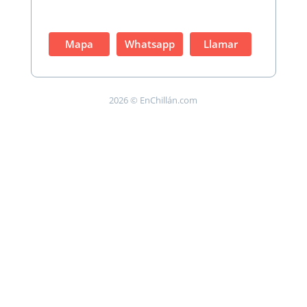
Mapa
Whatsapp
Llamar
2026 © EnChillán.com