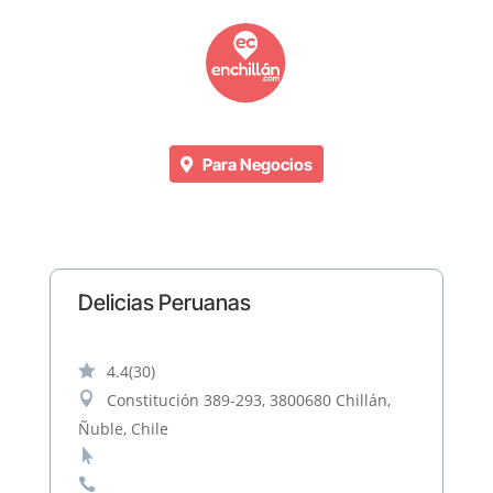
Para Negocios
Delicias Peruanas

4.4
(30)

Constitución 389-293, 3800680 Chillán,
Ñuble, Chile

